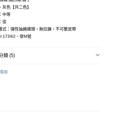
、灰色【共二色】
：中等
：佳
樣式：彈性抽繩褲頭，無拉鍊，不可繫皮帶
y
l 173/62，穿M號
享後付
類 (5)
FTEE先享後付」】
先享後付是「在收到商品之後才付款」的支付方式。 讓您購物簡單
心！
客服
：不需註冊會員、不需綁卡、不需儲值。
推薦
：只要手機號碼，簡訊認證，即可結帳。
：先確認商品／服務後，再付款。
️ 熱銷長褲
取貨
EE先享後付」結帳流程】
0，滿NT$1,800(含以上)免運費
方式選擇「AFTEE先享後付」後，將跳轉至「AFTEE先享後
頁面，進行簡訊認證並確認金額後，即可完成結帳。
品上架
全家取貨
成立數日內，您將收到繳費通知簡訊。
費通知簡訊後14天內，點擊此簡訊中的連結，可透過四大超商
0，滿NT$1,800(含以上)免運費
網路銀行／等多元方式進行付款，方視為交易完成。
：結帳手續完成當下不需立刻繳費，但若您需要取消訂單，請聯
取貨