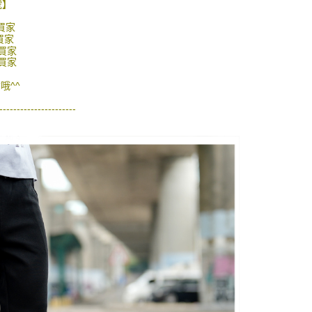
的店家。未經商家同意取消之訂單仍視為有效，需透過AFTEE
號】
繳納相關費用。
0，滿NT$1,800(含以上)免運費
否成功請以「AFTEE先享後付 」之結帳頁面顯示為準，若有關於
買家
功／繳費後需取消欲退款等相關疑問，請聯繫「AFTEE先享後
買家
-11取貨
買家
援中心」
https://netprotections.freshdesk.com/support/home
0，滿NT$1,800(含以上)免運費
買家
項】
哦^^
恩沛科技股份有限公司提供之「AFTEE先享後付」服務完成之
依本服務之必要範圍內提供個人資料，並將交易相關給付款項請
20，滿NT$3,000(含以上)免運費
----------------------
讓予恩沛科技股份有限公司。
個人資料處理事宜，請瀏覽以下網址：
ee.tw/terms/#terms3
年的使用者請事先徵得法定代理人或監護人之同意方可使用
E先享後付」，若未經同意申辦者引起之損失，本公司不負相關責
AFTEE先享後付」時，將依據個別帳號之用戶狀況，依本公司
核予不同之上限額度；若仍有額度不足之情形，本公司將視審查
用戶進行身份認證。
一人註冊多個帳號或使用他人資訊註冊。若發現惡意使用之情
科技股份有限公司將有權停止該用戶之使用額度並採取法律行