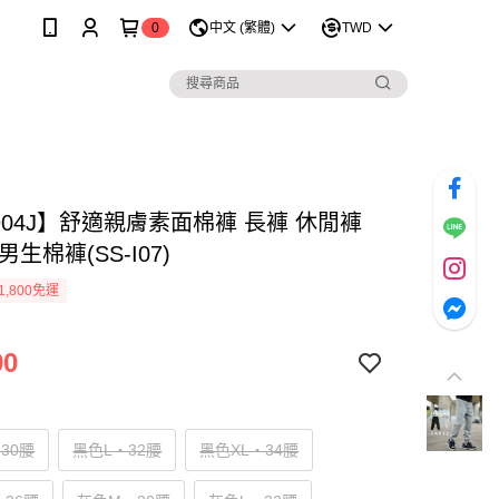
0
中文 (繁體)
TWD
904J】舒適親膚素面棉褲 長褲 休閒褲
男生棉褲(SS-I07)
1,800免運
90
30腰
黑色L‧32腰
黑色XL‧34腰