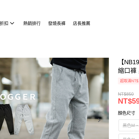
折扣
熱銷排行
發燒長褲
店長推薦
【NB1
縮口褲 
超取滿NT$
NT$850
NT$5
顏色尺寸
黑色M‧