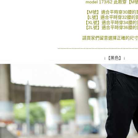
絡購買商品
model 173/62 此款穿【M
先享後付
每筆NT$8
※ 交易是
【M號】適合平時穿30腰的
是否繳費成
【L號】適合平時穿32腰的
先付款後7
【XL號】適合平時穿34腰的
付客戶支
每筆NT$8
【2L號】適合平時穿36腰的
【注意事
宅配
請買家們留意選擇正確的尺寸
１．透過由
交易，需
每筆NT$1
----------------------------------------------------
求債權轉
２．關於
↓【黑色】↓
https://aft
３．未成
「AFTE
任。
４．使用「
即時審查
結果請求
５．嚴禁
形，恩沛
動。