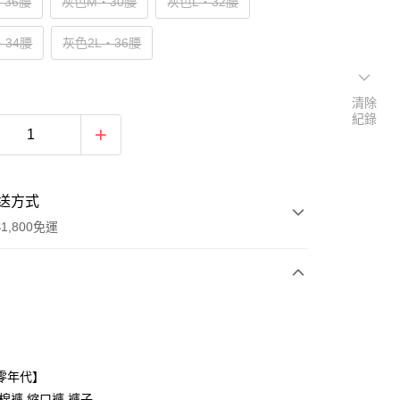
‧36腰
灰色M‧30腰
灰色L‧32腰
‧34腰
灰色2L‧36腰
清除
紀錄
送方式
1,800免運
次付款
付款
零年代】
棉褲,縮口褲,褲子