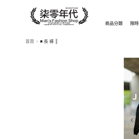
商品分類
限時
首頁
■ 長 褲 ║