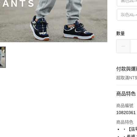
黑色2L
灰色XL
數量
付款與運
超取滿NT$
付款方式
商品特色
信用卡一
商品編號
10820361
超商取貨
商品特色
LINE Pay
‧【柒
‧長褲,