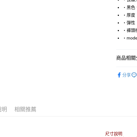
Apple Pay
‧黑色
街口支付
‧厚度
‧彈性
悠遊付
‧褲頭
Google Pa
‧mode
AFTEE先
相關說明
商品相關分
【關於「A
ATM付款
AFTEE
■ 長 褲 ║
便利好安
分享
１．簡單
人氣商品
２．便利
運送方式
３．安心
■ NO.1☝
全家付款
【「AFT
推薦商品
每筆NT$8
１．於結帳
說明
相關推薦
付」結帳
06/24新
先付款後
２．訂單
３．收到繳
每筆NT$8
／ATM／
※ 請注意
尺寸說明
7-11付款