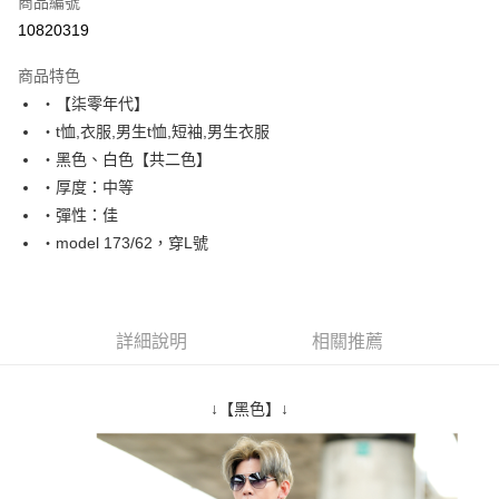
商品編號
超商取貨付款
10820319
LINE Pay
商品特色
Apple Pay
‧【柒零年代】
‧t恤,衣服,男生t恤,短袖,男生衣服
街口支付
‧黑色、白色【共二色】
悠遊付
‧厚度：中等
‧彈性：佳
Google Pay
‧model 173/62，穿L號
AFTEE先享後付
相關說明
【關於「AFTEE先享後付」】
ATM付款
AFTEE先享後付是「在收到商品之後才付款」的支付方式。 讓您購物簡單
詳細說明
相關推薦
便利好安心！
１．簡單：不需註冊會員、不需綁卡、不需儲值。
運送方式
２．便利：只要手機號碼，簡訊認證，即可結帳。
↓【黑色】↓
３．安心：先確認商品／服務後，再付款。
全家付款取貨
每筆NT$80，滿NT$1,800(含以上)免運費
【「AFTEE先享後付」結帳流程】
１．於結帳方式選擇「AFTEE先享後付」後，將跳轉至「AFTEE先享後付」
先付款後全家取貨
結帳頁面，進行簡訊認證並確認金額後，即可完成結帳。