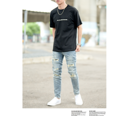
２．訂單成立數日內，您將收到繳費通知簡訊。
每筆NT$80，滿NT$1,800(含以上)免運費
３．收到繳費通知簡訊後14天內，點擊此簡訊中的連結，可透過四大超商／
ATM／網路銀行／等多元方式進行付款，方視為交易完成。
7-11付款取貨
※ 請注意：結帳手續完成當下不需立刻繳費，但若您需要取消訂單，請聯絡
每筆NT$80，滿NT$1,800(含以上)免運費
購買商品的店家。未經商家同意取消之訂單仍視為有效，需透過AFTEE先享
後付繳納相關費用。
先付款後7-11取貨
※ 交易是否成功請以「AFTEE先享後付 」之結帳頁面顯示為準，若有關於
是否繳費成功／繳費後需取消欲退款等相關疑問，請聯繫「AFTEE先享後付
每筆NT$80，滿NT$1,800(含以上)免運費
客戶支援中心」
https://netprotections.freshdesk.com/support/home
宅配
【注意事項】
１．透過由恩沛科技股份有限公司提供之「AFTEE先享後付」服務完成之交
每筆NT$120，滿NT$3,000(含以上)免運費
易，需依本服務之必要範圍內提供個人資料，並將交易相關給付款項請求債
權轉讓予恩沛科技股份有限公司。
２．關於個人資料處理事宜，請瀏覽以下網址：
https://aftee.tw/terms/#terms3
３．未成年的使用者請事先徵得法定代理人或監護人之同意方可使用
「AFTEE先享後付」，若未經同意申辦者引起之損失，本公司不負相關責
任。
４．使用「AFTEE先享後付」時，將依據個別帳號之用戶狀況，依本公司即
時審查核予不同之上限額度；若仍有額度不足之情形，本公司將視審查結果
請求用戶進行身份認證。
５．嚴禁一人註冊多個帳號或使用他人資訊註冊。若發現惡意使用之情形，
恩沛科技股份有限公司將有權停止該用戶之使用額度並採取法律行動。