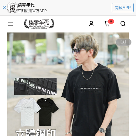
柒零年代
開啟APP
立刻使用官方APP
0
1
/
1