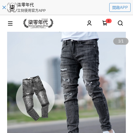
柒零年代
開啟APP
立刻使用官方APP
0
1
/
1