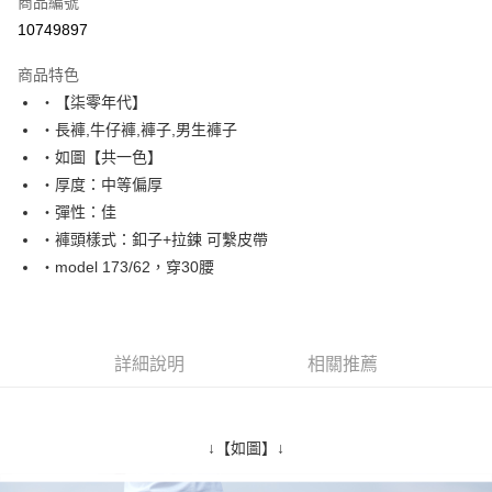
商品編號
超商取貨付款
10749897
LINE Pay
商品特色
Apple Pay
‧【柒零年代】
‧長褲,牛仔褲,褲子,男生褲子
街口支付
‧如圖【共一色】
悠遊付
‧厚度：中等偏厚
‧彈性：佳
Google Pay
‧褲頭樣式：釦子+拉鍊 可繫皮帶
AFTEE先享後付
‧model 173/62，穿30腰
相關說明
【關於「AFTEE先享後付」】
ATM付款
AFTEE先享後付是「在收到商品之後才付款」的支付方式。 讓您購物簡單
便利好安心！
詳細說明
相關推薦
１．簡單：不需註冊會員、不需綁卡、不需儲值。
運送方式
２．便利：只要手機號碼，簡訊認證，即可結帳。
３．安心：先確認商品／服務後，再付款。
全家付款取貨
每筆NT$80，滿NT$1,800(含以上)免運費
↓【如圖】↓
【「AFTEE先享後付」結帳流程】
１．於結帳方式選擇「AFTEE先享後付」後，將跳轉至「AFTEE先享後付」
先付款後全家取貨
結帳頁面，進行簡訊認證並確認金額後，即可完成結帳。