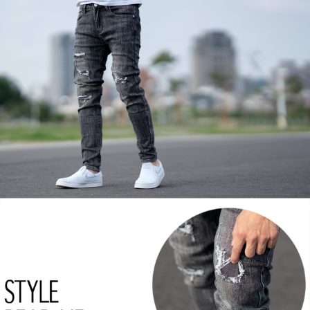
２．訂單成立數日內，您將收到繳費通知簡訊。
每筆NT$80，滿NT$1,800(含以上)免運費
３．收到繳費通知簡訊後14天內，點擊此簡訊中的連結，可透過四大超商／
ATM／網路銀行／等多元方式進行付款，方視為交易完成。
7-11付款取貨
※ 請注意：結帳手續完成當下不需立刻繳費，但若您需要取消訂單，請聯絡
每筆NT$80，滿NT$1,800(含以上)免運費
購買商品的店家。未經商家同意取消之訂單仍視為有效，需透過AFTEE先享
後付繳納相關費用。
先付款後7-11取貨
※ 交易是否成功請以「AFTEE先享後付 」之結帳頁面顯示為準，若有關於
是否繳費成功／繳費後需取消欲退款等相關疑問，請聯繫「AFTEE先享後付
每筆NT$80，滿NT$1,800(含以上)免運費
客戶支援中心」
https://netprotections.freshdesk.com/support/home
宅配
【注意事項】
１．透過由恩沛科技股份有限公司提供之「AFTEE先享後付」服務完成之交
每筆NT$120，滿NT$3,000(含以上)免運費
易，需依本服務之必要範圍內提供個人資料，並將交易相關給付款項請求債
權轉讓予恩沛科技股份有限公司。
２．關於個人資料處理事宜，請瀏覽以下網址：
https://aftee.tw/terms/#terms3
３．未成年的使用者請事先徵得法定代理人或監護人之同意方可使用
「AFTEE先享後付」，若未經同意申辦者引起之損失，本公司不負相關責
任。
４．使用「AFTEE先享後付」時，將依據個別帳號之用戶狀況，依本公司即
時審查核予不同之上限額度；若仍有額度不足之情形，本公司將視審查結果
請求用戶進行身份認證。
５．嚴禁一人註冊多個帳號或使用他人資訊註冊。若發現惡意使用之情形，
恩沛科技股份有限公司將有權停止該用戶之使用額度並採取法律行動。