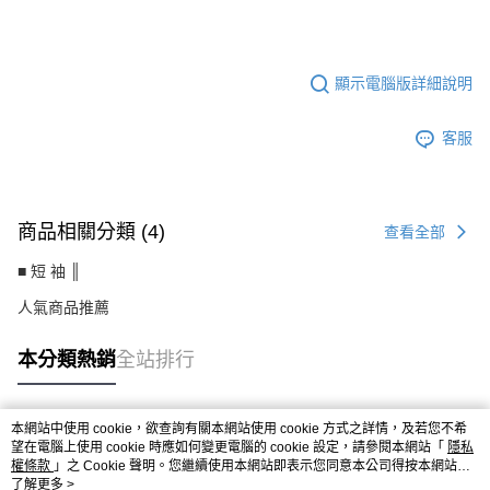
CS8477AF
顯示電腦版詳細說明
客服
商品相關分類 (4)
查看全部
■ 短 袖 ║
人氣商品推薦
本分類熱銷
全站排行
本網站中使用 cookie，欲查詢有關本網站使用 cookie 方式之詳情，及若您不希
熱門標籤
望在電腦上使用 cookie 時應如何變更電腦的 cookie 設定，請參閱本網站「
隱私
權條款
」之 Cookie 聲明。您繼續使用本網站即表示您同意本公司得按本網站使
用條款之 Cookie 聲明使用 cookie。
了解更多 >