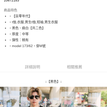
10672183
LINE Pay
商品特色
Apple Pay
‧【柒零年代】
‧t恤,衣服,男生t恤,短袖,男生衣服
街口支付
‧黑色、麻白【共二色】
悠遊付
‧厚度：中等
‧彈性：稍有
Google Pay
‧model 173/62，穿M號
AFTEE先享後付
相關說明
【關於「AFTEE先享後付」】
ATM付款
AFTEE先享後付是「在收到商品之後才付款」的支付方式。 讓您購物簡單
詳細說明
相關推薦
便利好安心！
１．簡單：不需註冊會員、不需綁卡、不需儲值。
運送方式
２．便利：只要手機號碼，簡訊認證，即可結帳。
↓【黑色】↓
３．安心：先確認商品／服務後，再付款。
全家付款取貨
每筆NT$80，滿NT$1,800(含以上)免運費
【「AFTEE先享後付」結帳流程】
１．於結帳方式選擇「AFTEE先享後付」後，將跳轉至「AFTEE先享後付」
先付款後全家取貨
結帳頁面，進行簡訊認證並確認金額後，即可完成結帳。
２．訂單成立數日內，您將收到繳費通知簡訊。
每筆NT$80，滿NT$1,800(含以上)免運費