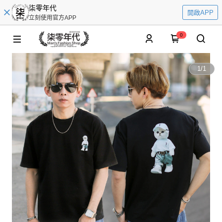
柒零年代
開啟APP
立刻使用官方APP
0
1
/
1