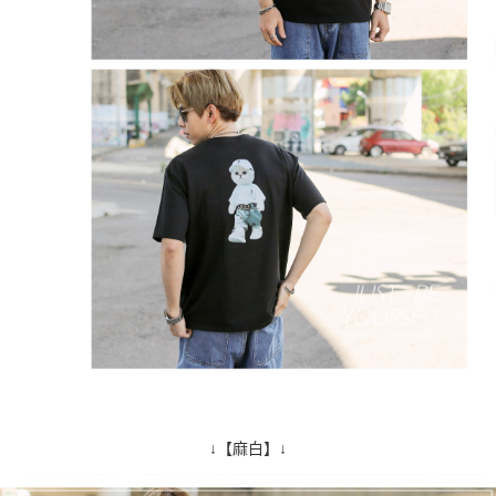
↓【麻白】↓