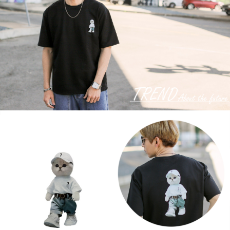
３．收到繳費通知簡訊後14天內，點擊此簡訊中的連結，可透過四大超商／
ATM／網路銀行／等多元方式進行付款，方視為交易完成。
7-11付款取貨
※ 請注意：結帳手續完成當下不需立刻繳費，但若您需要取消訂單，請聯絡
每筆NT$80，滿NT$1,800(含以上)免運費
購買商品的店家。未經商家同意取消之訂單仍視為有效，需透過AFTEE先享
後付繳納相關費用。
先付款後7-11取貨
※ 交易是否成功請以「AFTEE先享後付 」之結帳頁面顯示為準，若有關於
是否繳費成功／繳費後需取消欲退款等相關疑問，請聯繫「AFTEE先享後付
每筆NT$80，滿NT$1,800(含以上)免運費
客戶支援中心」
https://netprotections.freshdesk.com/support/home
宅配
【注意事項】
１．透過由恩沛科技股份有限公司提供之「AFTEE先享後付」服務完成之交
每筆NT$120，滿NT$3,000(含以上)免運費
易，需依本服務之必要範圍內提供個人資料，並將交易相關給付款項請求債
權轉讓予恩沛科技股份有限公司。
２．關於個人資料處理事宜，請瀏覽以下網址：
https://aftee.tw/terms/#terms3
３．未成年的使用者請事先徵得法定代理人或監護人之同意方可使用
「AFTEE先享後付」，若未經同意申辦者引起之損失，本公司不負相關責
任。
４．使用「AFTEE先享後付」時，將依據個別帳號之用戶狀況，依本公司即
時審查核予不同之上限額度；若仍有額度不足之情形，本公司將視審查結果
請求用戶進行身份認證。
５．嚴禁一人註冊多個帳號或使用他人資訊註冊。若發現惡意使用之情形，
恩沛科技股份有限公司將有權停止該用戶之使用額度並採取法律行動。