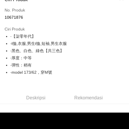
Kad Kredit (Bayaran Penuh)
No. Produk
Pengambilan di Kedai Serbaneka
10671876
LINE Pay
Ciri Produk
Apple Pay
‧【柒零年代】
‧t恤,衣服,男生t恤,短袖,男生衣服
JKOPAY
‧黑色、白色、綠色【共三色】
Easy Wallet
‧厚度：中等
‧彈性：稍有
Google Pay
‧model 173/62，穿M號
AFTEE
Deskripsi
Pertama, Mengenai Perkhidmatan AFTEE Beli Sekarang Bayar Kemudian
Pemindahan ATM
1. Dengan memilih AFTEE sebagai kaedah pembayaran, mesej
Deskripsi
Rekomendasi
pengesahan AFTEE akan muncul.
2. Anda boleh meneruskan pembayaran selepas pengesahan SMS.
Pilihan Penghantaran
3. Tiada bayaran diperlukan apabila pesanan disahkan. Produk akan
dihantar ke alamat yang ditetapkan.
全家付款取貨
4. Setelah pesanan disahkan, anda akan menerima SMS pembayaran
NT$80/pesanan | Penghantaran percuma untuk pesanan
manakala ahli aplikasi akan menerima pemberitahuan tolak aplikasi