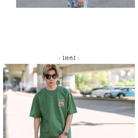
↓【綠色】↓