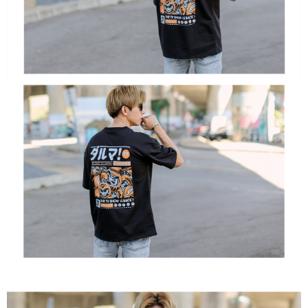
3. Pada masa ini hanya tersedia untuk ahli Taiwan.
Ketiga, Syarat Perkhidmatan
Perkhidmatan AFTEE Beli Sekarang Bayar Kemudian disediakan oleh NP
Taiwan, Inc. dan AFTEE akan membuat bil kepada pengguna. AFTEE
akan menggunakan data peribadi yang dikumpul (termasuk nama
pembeli, no. telefon, nama penerima, no. telefon, alamat penerima) untuk
penggunaan perkhidmatan. Sila rujuk kepada "Penyata Pengumpulan
Data Peribadi, Pemprosesan, Penggunaan"
(https://aftee.tw/privacypolicy/
) untuk maklumat lanjut.
Jumlah yang diperakui untuk pengguna kali pertama yang lulus
kelulusan boleh sehingga NT$10,000. Jika pengguna tidak membuat
pembayaran dalam tempoh tersebut, yuran pembayaran lewat sebanyak
20% setahun akan dikenakan. Pengguna bawah umur dikehendaki
mendapatkan kebenaran daripada ibu bapa atau penjaga yang sah
untuk menggunakan AFTEE.
Sila hubungi NP Taiwan Inc. di
cs_tw@netprotections.co.jp
jika anda
mempunyai sebarang kebimbangan mengenai pemprosesan dan
penggunaan pada data peribadi. Jika anda tidak bersetuju dengan data
peribadi yang disenaraikan seperti di atas akan dikumpul dan digunakan
oleh AFTEE, sila jangan gunakan perkhidmatan ini.