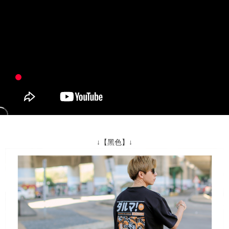
NT$1,800 atau lebih
AFTEE.
5. Tiada bayaran diperlukan apabila anda menerima produk. Sila buat
pembayaran di empat kedai serbaneka utama, ATM atau perbankan
先付款後全家取貨
dalam talian dengan SMS pembayaran atau pemberitahuan tolak aplikasi
NT$80/pesanan | Penghantaran percuma untuk pesanan
AFTEE.
NT$1,800 atau lebih
Sila ambil perhatian bahawa tempoh pembayaran adalah 14 hari. Walau
7-11付款取貨
bagaimanapun, bagi mereka yang telah memuat turun Aplikasi AFTEE
dan mendaftar sebagai ahli AFTEE boleh menikmati tempoh pembayaran
NT$80/pesanan | Penghantaran percuma untuk pesanan
sehingga 45 hari.
NT$1,800 atau lebih
Tempoh pembayaran dikira dari masa kedai meminta pembayaran anda,
先付款後7-11取貨
ditambah dengan bilangan hari yang boleh dilanjutkan oleh AFTEE. Anda
boleh melanjutkan tempoh pembayaran anda sebelum anda menerima
NT$80/pesanan | Penghantaran percuma untuk pesanan
pesanan. Walau bagaimanapun, tiada jaminan bahawa anda boleh
NT$1,800 atau lebih
↓【黑色】↓
menerima pesanan anda semasa tempoh pembayaran (cth.: produk
prapesanan atau produk yang mungkin mengambil masa yang lebih
宅配
lama untuk dihantar). Oleh itu, anda dikehendaki membuat pembayaran
kepada AFTEE dalam tempoh sama ada anda menerima pesanan.
NT$120/pesanan | Penghantaran percuma untuk pesanan
NT$3,000 atau lebih
Kedua, Sekatan Pembayaran
1. Jumlah yang diperakui untuk pengguna kali pertama boleh sehingga
NT$10,000. Amaun diperakui sebenar yang diluluskan akan berdasarkan
keputusan pensijilan dan semakan oleh AFTEE.
2. Amaun perbelanjaan minimum mestilah lebih besar daripada NT$20.