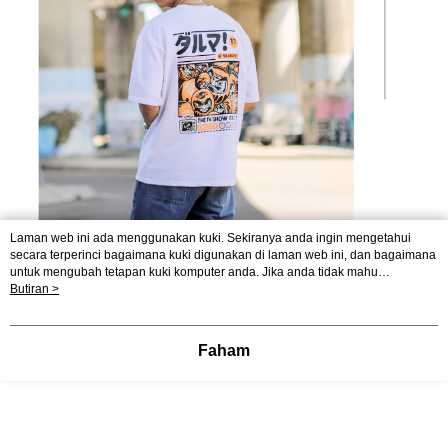
Laman web ini ada menggunakan kuki. Sekiranya anda ingin mengetahui
secara terperinci bagaimana kuki digunakan di laman web ini, dan bagaimana
untuk mengubah tetapan kuki komputer anda. Jika anda tidak mahu
menggunakan kuki di komputer anda, sila rujuk penerangan mengenai kuki.
Butiran >
Dasar Privasi
Laman web ini ada menggunakan kuki. Sekiranya anda ingin
mengetahui secara terperinci bagaimana kuki digunakan di laman web ini,
dan bagaimana untuk mengubah tetapan kuki komputer anda. Jika anda tidak
Faham
mahu menggunakan kuki di komputer anda, sila rujuk penerangan mengenai
kuki.