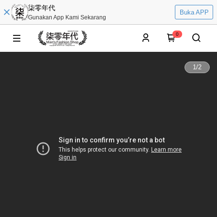
柒零年代
Buka APP
Gunakan App Kami Sekarang
0
1
/
2