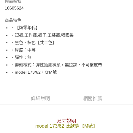
商品編號
超商取貨付款
10605624
LINE Pay
商品特色
Apple Pay
‧【柒零年代】
‧短褲,工作褲,褲子,工裝褲,韓國製
街口支付
‧黑色、棕色【共二色】
悠遊付
‧厚度：中等
‧彈性：無
Google Pay
‧褲頭樣式：彈性抽繩褲頭，無拉鍊，不可繫皮帶
AFTEE先享後付
‧model 173/62，穿M號
相關說明
【關於「AFTEE先享後付」】
ATM付款
AFTEE先享後付是「在收到商品之後才付款」的支付方式。 讓您購物簡單
便利好安心！
詳細說明
相關推薦
１．簡單：不需註冊會員、不需綁卡、不需儲值。
運送方式
２．便利：只要手機號碼，簡訊認證，即可結帳。
３．安心：先確認商品／服務後，再付款。
全家付款取貨
尺寸說明
每筆NT$80，滿NT$1,800(含以上)免運費
【「AFTEE先享後付」結帳流程】
model 173/62 此款穿【M號】
１．於結帳方式選擇「AFTEE先享後付」後，將跳轉至「AFTEE先享後付」
先付款後全家取貨
結帳頁面，進行簡訊認證並確認金額後，即可完成結帳。