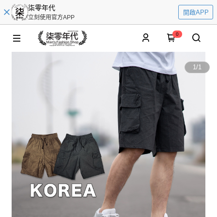
柒零年代
開啟APP
立刻使用官方APP
0
1
/
1