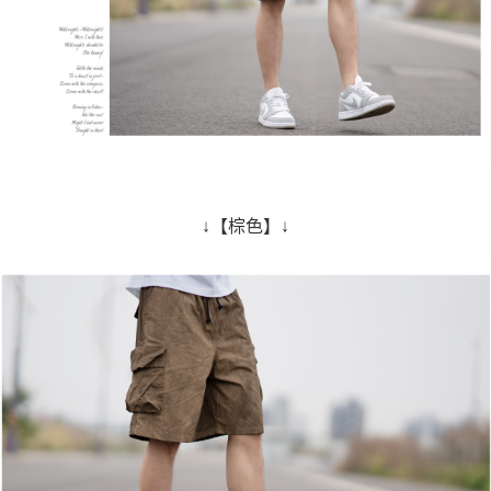
↓【棕色】↓