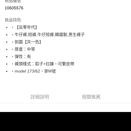
商品編號
超商取貨付款
10605576
LINE Pay
商品特色
Apple Pay
‧【柒零年代】
‧牛仔褲,短褲,牛仔短褲,韓國製,男生褲子
街口支付
‧如圖【共一色】
悠遊付
‧厚度：中等
‧彈性：有
Google Pay
‧褲頭樣式：釦子+拉鍊，可繫皮帶
AFTEE先享後付
‧model 173/62，穿M號
相關說明
【關於「AFTEE先享後付」】
ATM付款
AFTEE先享後付是「在收到商品之後才付款」的支付方式。 讓您購物簡單
便利好安心！
詳細說明
相關推薦
１．簡單：不需註冊會員、不需綁卡、不需儲值。
運送方式
２．便利：只要手機號碼，簡訊認證，即可結帳。
３．安心：先確認商品／服務後，再付款。
全家付款取貨
每筆NT$80，滿NT$1,800(含以上)免運費
【「AFTEE先享後付」結帳流程】
１．於結帳方式選擇「AFTEE先享後付」後，將跳轉至「AFTEE先享後付」
先付款後全家取貨
結帳頁面，進行簡訊認證並確認金額後，即可完成結帳。