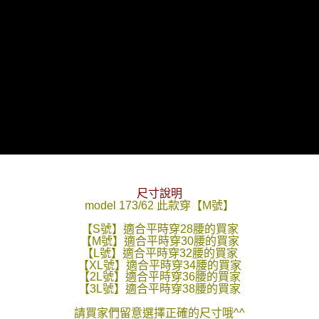
２．訂單成立數日內，您將收到繳費通知簡訊。
每筆NT$80，滿NT$1,800(含以上)免運費
３．收到繳費通知簡訊後14天內，點擊此簡訊中的連結，可透過四大超商／
ATM／網路銀行／等多元方式進行付款，方視為交易完成。
7-11付款取貨
※ 請注意：結帳手續完成當下不需立刻繳費，但若您需要取消訂單，請聯絡
每筆NT$80，滿NT$1,800(含以上)免運費
購買商品的店家。未經商家同意取消之訂單仍視為有效，需透過AFTEE先享
後付繳納相關費用。
先付款後7-11取貨
※ 交易是否成功請以「AFTEE先享後付 」之結帳頁面顯示為準，若有關於
是否繳費成功／繳費後需取消欲退款等相關疑問，請聯繫「AFTEE先享後付
每筆NT$80，滿NT$1,800(含以上)免運費
客戶支援中心」
https://netprotections.freshdesk.com/support/home
宅配
【注意事項】
１．透過由恩沛科技股份有限公司提供之「AFTEE先享後付」服務完成之交
每筆NT$120，滿NT$3,000(含以上)免運費
易，需依本服務之必要範圍內提供個人資料，並將交易相關給付款項請求債
權轉讓予恩沛科技股份有限公司。
２．關於個人資料處理事宜，請瀏覽以下網址：
尺寸說明
https://aftee.tw/terms/#terms3
model 173/62 此款穿【M號】
３．未成年的使用者請事先徵得法定代理人或監護人之同意方可使用
【S號】適合平時穿28腰的買家
「AFTEE先享後付」，若未經同意申辦者引起之損失，本公司不負相關責
【M號】適合平時穿30腰的買家
任。
【L號】適合平時穿32腰的買家
４．使用「AFTEE先享後付」時，將依據個別帳號之用戶狀況，依本公司即
【XL號】適合平時穿34腰的買家
時審查核予不同之上限額度；若仍有額度不足之情形，本公司將視審查結果
【2L號】適合平時穿36腰的買家
請求用戶進行身份認證。
【3L號】適合平時穿38腰的買家
５．嚴禁一人註冊多個帳號或使用他人資訊註冊。若發現惡意使用之情形，
恩沛科技股份有限公司將有權停止該用戶之使用額度並採取法律行動。
請買家們留意選擇正確的尺寸哦^^