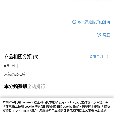
LE-HB928CH
顯示電腦版詳細說明
客服
商品相關分類 (6)
查看全部
■ 短 褲 ║
人氣商品推薦
本分類熱銷
全站排行
本網站中使用 cookie，欲查詢有關本網站使用 cookie 方式之詳情，及若您不希
熱門標籤
望在電腦上使用 cookie 時應如何變更電腦的 cookie 設定，請參閱本網站「
隱私
權條款
」之 Cookie 聲明。您繼續使用本網站即表示您同意本公司得按本網站使