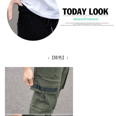
↓【綠色】↓