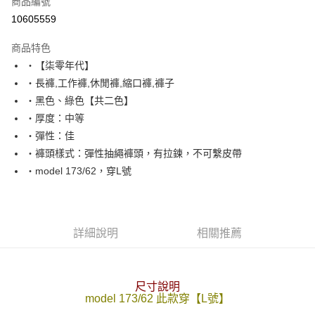
商品編號
超商取貨付款
10605559
LINE Pay
商品特色
Apple Pay
‧【柒零年代】
‧長褲,工作褲,休閒褲,縮口褲,褲子
街口支付
‧黑色、綠色【共二色】
悠遊付
‧厚度：中等
‧彈性：佳
Google Pay
‧褲頭樣式：彈性抽繩褲頭，有拉鍊，不可繫皮帶
AFTEE先享後付
‧model 173/62，穿L號
相關說明
【關於「AFTEE先享後付」】
ATM付款
AFTEE先享後付是「在收到商品之後才付款」的支付方式。 讓您購物簡單
便利好安心！
詳細說明
相關推薦
１．簡單：不需註冊會員、不需綁卡、不需儲值。
運送方式
２．便利：只要手機號碼，簡訊認證，即可結帳。
３．安心：先確認商品／服務後，再付款。
全家付款取貨
尺寸說明
每筆NT$80，滿NT$1,800(含以上)免運費
【「AFTEE先享後付」結帳流程】
model 173/62 此款穿【L號】
１．於結帳方式選擇「AFTEE先享後付」後，將跳轉至「AFTEE先享後付」
先付款後全家取貨
結帳頁面，進行簡訊認證並確認金額後，即可完成結帳。