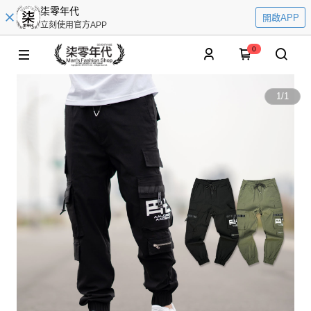
柒零年代
開啟APP
立刻使用官方APP
0
1
/
1