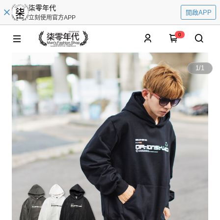
柒零年代
開啟APP
立刻使用官方APP
0
1
/
1