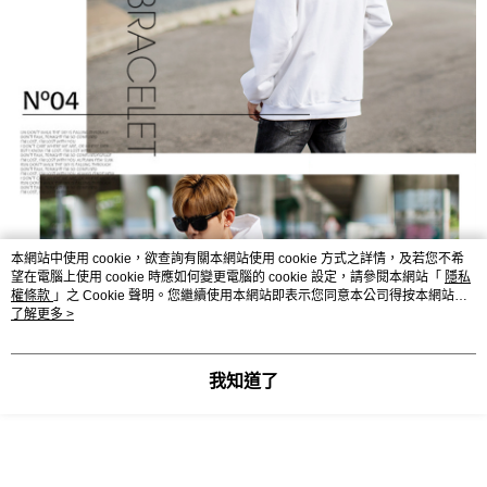
本網站中使用 cookie，欲查詢有關本網站使用 cookie 方式之詳情，及若您不希
望在電腦上使用 cookie 時應如何變更電腦的 cookie 設定，請參閱本網站「
隱私
權條款
」之 Cookie 聲明。您繼續使用本網站即表示您同意本公司得按本網站使
用條款之 Cookie 聲明使用 cookie。
了解更多 >
我知道了