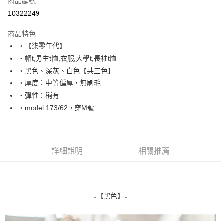
商品編號
超商取貨付款
10322249
LINE Pay
商品特色
Apple Pay
‧【柒零年代】
‧帽t,男生t恤,衣服,大學t,長袖t恤
街口支付
‧黑色、深灰、白色【共三色】
悠遊付
‧厚度：中等偏厚，無刷毛
‧彈性：稍有
Google Pay
‧model 173/62，穿M號
AFTEE先享後付
相關說明
【關於「AFTEE先享後付」】
ATM付款
AFTEE先享後付是「在收到商品之後才付款」的支付方式。 讓您購物簡單
詳細說明
相關推薦
便利好安心！
１．簡單：不需註冊會員、不需綁卡、不需儲值。
運送方式
２．便利：只要手機號碼，簡訊認證，即可結帳。
３．安心：先確認商品／服務後，再付款。
全家付款取貨
↓【黑色】↓
每筆NT$80，滿NT$1,800(含以上)免運費
【「AFTEE先享後付」結帳流程】
１．於結帳方式選擇「AFTEE先享後付」後，將跳轉至「AFTEE先享後付」
先付款後全家取貨
結帳頁面，進行簡訊認證並確認金額後，即可完成結帳。