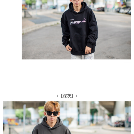
↓【深灰】↓