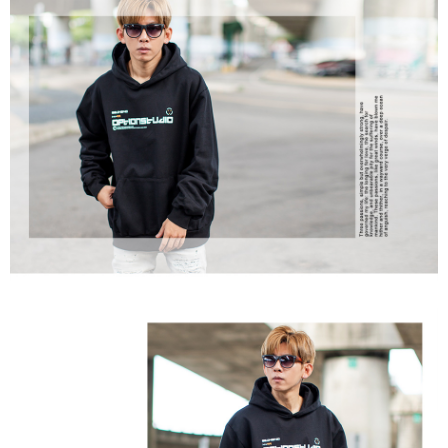
２．訂單成立數日內，您將收到繳費通知簡訊。
每筆NT$80，滿NT$1,800(含以上)免運費
３．收到繳費通知簡訊後14天內，點擊此簡訊中的連結，可透過四大超商／
ATM／網路銀行／等多元方式進行付款，方視為交易完成。
7-11付款取貨
※ 請注意：結帳手續完成當下不需立刻繳費，但若您需要取消訂單，請聯絡
每筆NT$80，滿NT$1,800(含以上)免運費
購買商品的店家。未經商家同意取消之訂單仍視為有效，需透過AFTEE先享
後付繳納相關費用。
先付款後7-11取貨
※ 交易是否成功請以「AFTEE先享後付 」之結帳頁面顯示為準，若有關於
是否繳費成功／繳費後需取消欲退款等相關疑問，請聯繫「AFTEE先享後付
每筆NT$80，滿NT$1,800(含以上)免運費
客戶支援中心」
https://netprotections.freshdesk.com/support/home
宅配
【注意事項】
１．透過由恩沛科技股份有限公司提供之「AFTEE先享後付」服務完成之交
每筆NT$120，滿NT$3,000(含以上)免運費
易，需依本服務之必要範圍內提供個人資料，並將交易相關給付款項請求債
權轉讓予恩沛科技股份有限公司。
２．關於個人資料處理事宜，請瀏覽以下網址：
https://aftee.tw/terms/#terms3
３．未成年的使用者請事先徵得法定代理人或監護人之同意方可使用
「AFTEE先享後付」，若未經同意申辦者引起之損失，本公司不負相關責
任。
４．使用「AFTEE先享後付」時，將依據個別帳號之用戶狀況，依本公司即
時審查核予不同之上限額度；若仍有額度不足之情形，本公司將視審查結果
請求用戶進行身份認證。
５．嚴禁一人註冊多個帳號或使用他人資訊註冊。若發現惡意使用之情形，
恩沛科技股份有限公司將有權停止該用戶之使用額度並採取法律行動。