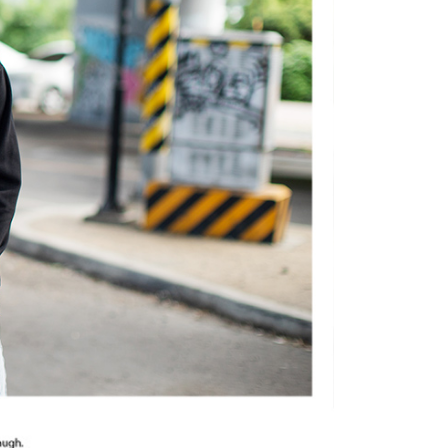
項】
恩沛科技股份有限公司提供之「AFTEE先享後付」服務完成之
依本服務之必要範圍內提供個人資料，並將交易相關給付款項請
20，滿NT$3,000(含以上)免運費
讓予恩沛科技股份有限公司。
個人資料處理事宜，請瀏覽以下網址：
ee.tw/terms/#terms3
年的使用者請事先徵得法定代理人或監護人之同意方可使用
E先享後付」，若未經同意申辦者引起之損失，本公司不負相關責
AFTEE先享後付」時，將依據個別帳號之用戶狀況，依本公司
核予不同之上限額度；若仍有額度不足之情形，本公司將視審查
用戶進行身份認證。
一人註冊多個帳號或使用他人資訊註冊。若發現惡意使用之情
科技股份有限公司將有權停止該用戶之使用額度並採取法律行