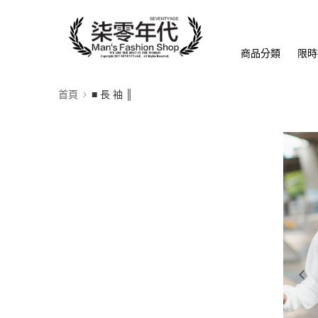
商品分類
限時
首頁
■ 長 袖 ║