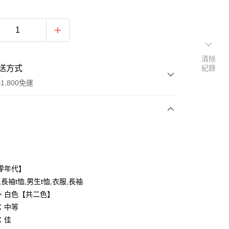
清除
送方式
紀錄
1,800免運
次付款
付款
零年代】
,長袖t恤,男生t恤,衣服,長袖
、白色【共二色】
：中等
：佳