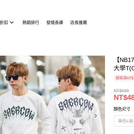
折扣
熱銷排行
發燒長褲
店長推薦
【NB1
大學T(G
超取滿NT$
NT$699
NT$4
顏色尺寸
黑色L號