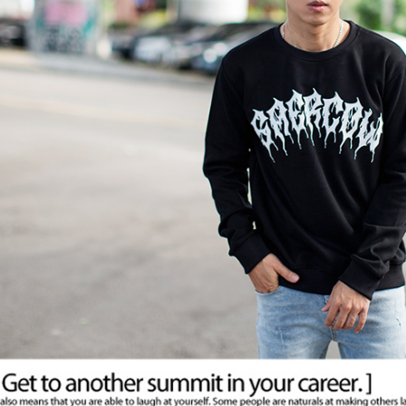
【注意事
宅配
１．透過由
交易，需
每筆NT$1
求債權轉
２．關於
https://aft
３．未成
「AFTE
任。
４．使用「
即時審查
結果請求
５．嚴禁
形，恩沛
動。