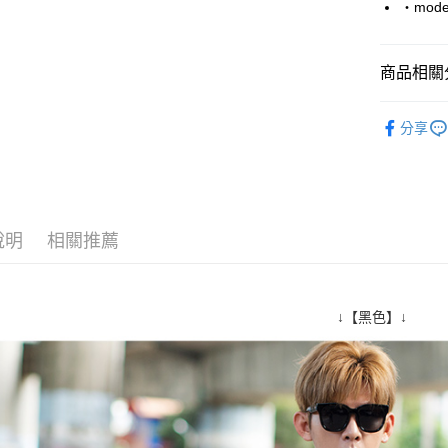
‧mode
Google Pa
AFTEE先
商品相關分
相關說明
【關於「A
■ 長 袖 ║
ATM付款
AFTEE
分享
便利好安
人氣商品
１．簡單
２．便利
運送方式
３．安心
全家付款
【「AFT
說明
相關推薦
每筆NT$8
１．於結帳
付」結帳
先付款後
２．訂單
３．收到繳
每筆NT$8
↓【黑色】↓
／ATM／
※ 請注意
7-11付款
絡購買商品
先享後付
每筆NT$8
※ 交易是
是否繳費成
先付款後7
付客戶支
每筆NT$8