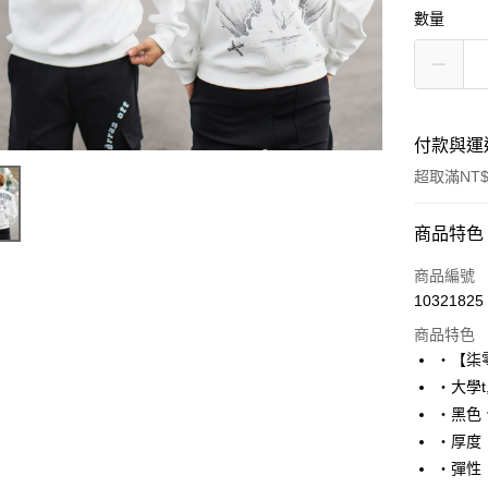
數量
付款與運
超取滿NT$
付款方式
商品特色
信用卡一
商品編號
10321825
超商取貨
商品特色
LINE Pay
‧【柒
‧大學t
Apple Pay
‧黑色
街口支付
‧厚度
‧彈性
悠遊付