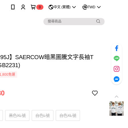
0
中文 (繁體)
TWD
795J】SAERCOW暗黑圖騰文字長袖T
B2231)
1,800免運
80
黑色XL號
白色L號
白色XL號