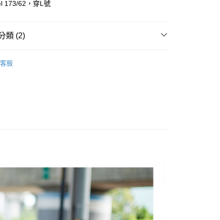
l 173/62，穿L號
y
享後付
類 (2)
FTEE先享後付」】
先享後付是「在收到商品之後才付款」的支付方式。 讓您購物簡單
客服
心！
推薦
：不需註冊會員、不需綁卡、不需儲值。
：只要手機號碼，簡訊認證，即可結帳。
：先確認商品／服務後，再付款。
取貨
EE先享後付」結帳流程】
0，滿NT$1,800(含以上)免運費
方式選擇「AFTEE先享後付」後，將跳轉至「AFTEE先享後
頁面，進行簡訊認證並確認金額後，即可完成結帳。
全家取貨
成立數日內，您將收到繳費通知簡訊。
費通知簡訊後14天內，點擊此簡訊中的連結，可透過四大超商
0，滿NT$1,800(含以上)免運費
網路銀行／等多元方式進行付款，方視為交易完成。
：結帳手續完成當下不需立刻繳費，但若您需要取消訂單，請聯
取貨
的店家。未經商家同意取消之訂單仍視為有效，需透過AFTEE
繳納相關費用。
0，滿NT$1,800(含以上)免運費
否成功請以「AFTEE先享後付 」之結帳頁面顯示為準，若有關於
功／繳費後需取消欲退款等相關疑問，請聯繫「AFTEE先享後
-11取貨
援中心」
https://netprotections.freshdesk.com/support/home
0，滿NT$1,800(含以上)免運費