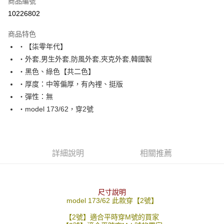
商品編號
超商取貨付款
10226802
LINE Pay
商品特色
Apple Pay
‧【柒零年代】
‧外套,男生外套,防風外套,夾克外套,韓國製
街口支付
‧黑色、綠色【共二色】
悠遊付
‧厚度：中等偏厚，有內裡、挺版
‧彈性：無
Google Pay
‧model 173/62，穿2號
AFTEE先享後付
相關說明
【關於「AFTEE先享後付」】
ATM付款
AFTEE先享後付是「在收到商品之後才付款」的支付方式。 讓您購物簡單
詳細說明
相關推薦
便利好安心！
１．簡單：不需註冊會員、不需綁卡、不需儲值。
運送方式
２．便利：只要手機號碼，簡訊認證，即可結帳。
３．安心：先確認商品／服務後，再付款。
全家付款取貨
尺寸說明
model 173/62 此款穿【2號】
每筆NT$80，滿NT$1,800(含以上)免運費
【「AFTEE先享後付」結帳流程】
１．於結帳方式選擇「AFTEE先享後付」後，將跳轉至「AFTEE先享後付」
【2號】適合平時穿M號的買家
先付款後全家取貨
結帳頁面，進行簡訊認證並確認金額後，即可完成結帳。