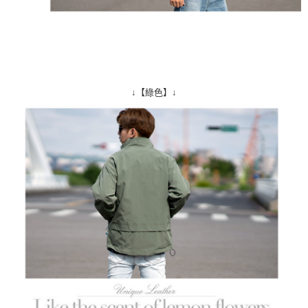
↓【綠色】↓