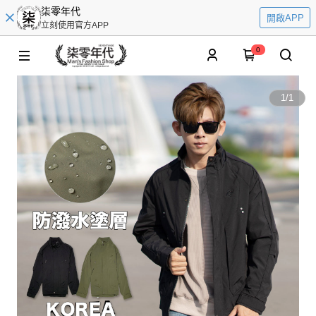
柒零年代
開啟APP
立刻使用官方APP
0
1
/
1