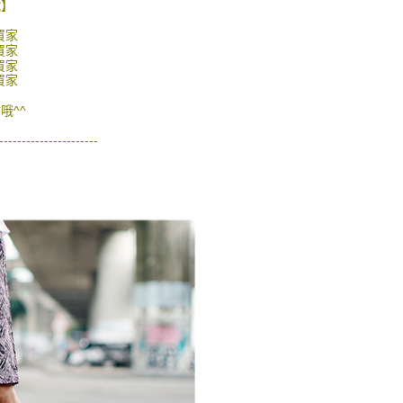
的店家。未經商家同意取消之訂單仍視為有效，需透過AFTEE
號】
繳納相關費用。
0，滿NT$1,800(含以上)免運費
否成功請以「AFTEE先享後付 」之結帳頁面顯示為準，若有關於
買家
功／繳費後需取消欲退款等相關疑問，請聯繫「AFTEE先享後
買家
-11取貨
買家
援中心」
https://netprotections.freshdesk.com/support/home
0，滿NT$1,800(含以上)免運費
買家
項】
哦^^
恩沛科技股份有限公司提供之「AFTEE先享後付」服務完成之
依本服務之必要範圍內提供個人資料，並將交易相關給付款項請
20，滿NT$3,000(含以上)免運費
----------------------
讓予恩沛科技股份有限公司。
個人資料處理事宜，請瀏覽以下網址：
ee.tw/terms/#terms3
年的使用者請事先徵得法定代理人或監護人之同意方可使用
E先享後付」，若未經同意申辦者引起之損失，本公司不負相關責
AFTEE先享後付」時，將依據個別帳號之用戶狀況，依本公司
核予不同之上限額度；若仍有額度不足之情形，本公司將視審查
用戶進行身份認證。
一人註冊多個帳號或使用他人資訊註冊。若發現惡意使用之情
科技股份有限公司將有權停止該用戶之使用額度並採取法律行