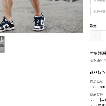
黑色5號
紅色4號
數量
付款與運
超取滿NT$
付款方式
商品特色
信用卡一
商品編號
10033780
超商取貨
商品特色
LINE Pay
‧【柒
‧短褲