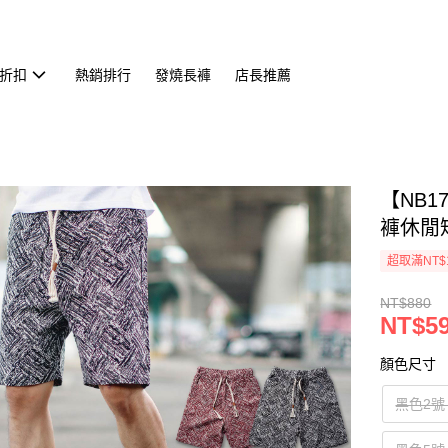
折扣
熱銷排行
發燒長褲
店長推薦
【NB
褲休閒短
超取滿NT$
NT$880
NT$5
顏色尺寸
黑色2號