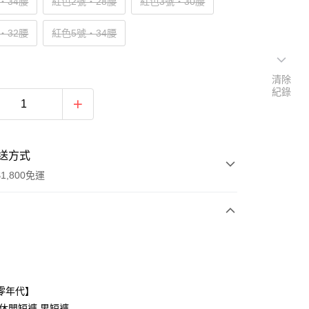
‧34腰
紅色2號‧28腰
紅色3號‧30腰
‧32腰
紅色5號‧34腰
清除
紀錄
送方式
1,800免運
次付款
付款
零年代】
,休閒短褲,男短褲