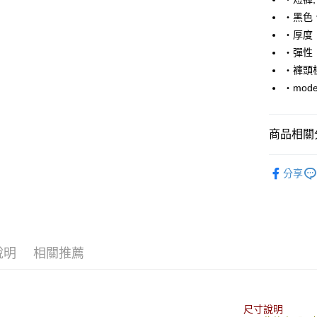
Apple Pay
‧黑色
街口支付
‧厚度
‧彈性
悠遊付
‧褲頭
Google Pa
‧mode
AFTEE先
相關說明
商品相關分
【關於「A
ATM付款
AFTEE
■ 短 褲 ║
便利好安
分享
１．簡單
人氣商品
２．便利
運送方式
３．安心
全家付款
【「AFT
每筆NT$8
１．於結帳
說明
相關推薦
付」結帳
先付款後
２．訂單
３．收到繳
每筆NT$8
／ATM／
※ 請注意
尺寸說明
7-11付款