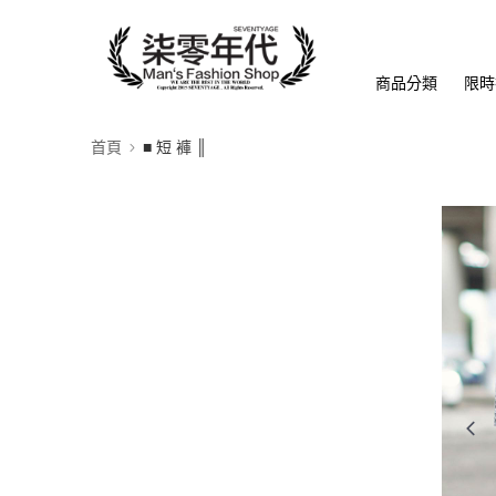
商品分類
限時
首頁
■ 短 褲 ║