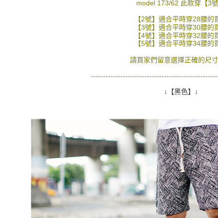
絡購買商品
model 173/62 此款穿【3
先享後付
每筆NT$8
※ 交易是
【2號】適合平時穿28腰的
是否繳費成
【3號】適合平時穿30腰的
先付款後7
【4號】適合平時穿32腰的
付客戶支
每筆NT$8
【5號】適合平時穿34腰的
【注意事
宅配
請買家們留意選擇正確的尺寸
１．透過由
交易，需
每筆NT$1
----------------------------------------------------
求債權轉
２．關於
↓【黑色】↓
https://aft
３．未成
「AFTE
任。
４．使用「
即時審查
結果請求
５．嚴禁
形，恩沛
動。