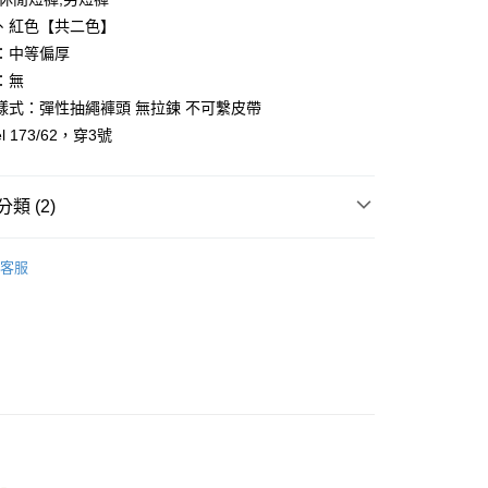
、紅色【共二色】
：中等偏厚
：無
樣式：彈性抽繩褲頭 無拉鍊 不可繫皮帶
y
l 173/62，穿3號
享後付
類 (2)
FTEE先享後付」】
先享後付是「在收到商品之後才付款」的支付方式。 讓您購物簡單
心！
客服
：不需註冊會員、不需綁卡、不需儲值。
推薦
：只要手機號碼，簡訊認證，即可結帳。
：先確認商品／服務後，再付款。
取貨
EE先享後付」結帳流程】
0，滿NT$1,800(含以上)免運費
方式選擇「AFTEE先享後付」後，將跳轉至「AFTEE先享後
頁面，進行簡訊認證並確認金額後，即可完成結帳。
全家取貨
成立數日內，您將收到繳費通知簡訊。
費通知簡訊後14天內，點擊此簡訊中的連結，可透過四大超商
0，滿NT$1,800(含以上)免運費
網路銀行／等多元方式進行付款，方視為交易完成。
：結帳手續完成當下不需立刻繳費，但若您需要取消訂單，請聯
取貨