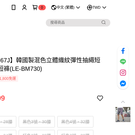
0
中文 (繁體)
TWD
1767J】韓國製混色立體織紋彈性抽繩短
褲(LE-BM730)
1,800免運
99
‧28腰
黑色3號‧30腰
黑色4號‧32腰