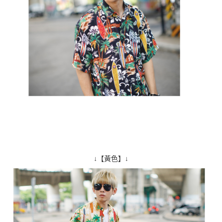
↓【黃色】↓