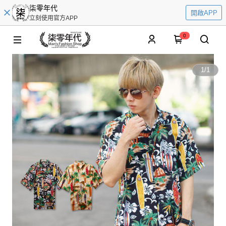
柒零年代
開啟APP
立刻使用官方APP
0
1
/
1