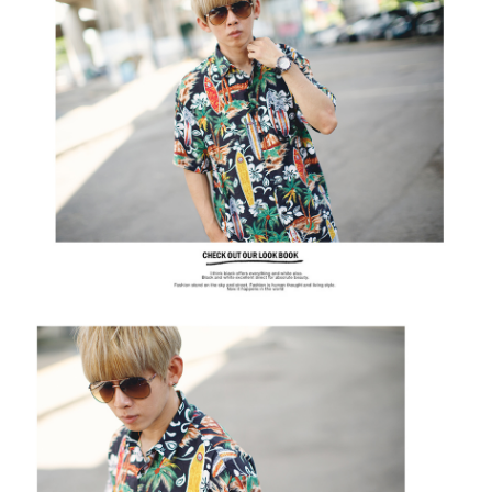
２．訂單成立數日內，您將收到繳費通知簡訊。
每筆NT$80，滿NT$1,800(含以上)免運費
３．收到繳費通知簡訊後14天內，點擊此簡訊中的連結，可透過四大超商／
ATM／網路銀行／等多元方式進行付款，方視為交易完成。
7-11付款取貨
※ 請注意：結帳手續完成當下不需立刻繳費，但若您需要取消訂單，請聯絡
每筆NT$80，滿NT$1,800(含以上)免運費
購買商品的店家。未經商家同意取消之訂單仍視為有效，需透過AFTEE先享
後付繳納相關費用。
先付款後7-11取貨
※ 交易是否成功請以「AFTEE先享後付 」之結帳頁面顯示為準，若有關於
是否繳費成功／繳費後需取消欲退款等相關疑問，請聯繫「AFTEE先享後付
每筆NT$80，滿NT$1,800(含以上)免運費
客戶支援中心」
https://netprotections.freshdesk.com/support/home
宅配
【注意事項】
１．透過由恩沛科技股份有限公司提供之「AFTEE先享後付」服務完成之交
每筆NT$120，滿NT$3,000(含以上)免運費
易，需依本服務之必要範圍內提供個人資料，並將交易相關給付款項請求債
權轉讓予恩沛科技股份有限公司。
２．關於個人資料處理事宜，請瀏覽以下網址：
https://aftee.tw/terms/#terms3
３．未成年的使用者請事先徵得法定代理人或監護人之同意方可使用
「AFTEE先享後付」，若未經同意申辦者引起之損失，本公司不負相關責
任。
４．使用「AFTEE先享後付」時，將依據個別帳號之用戶狀況，依本公司即
時審查核予不同之上限額度；若仍有額度不足之情形，本公司將視審查結果
請求用戶進行身份認證。
５．嚴禁一人註冊多個帳號或使用他人資訊註冊。若發現惡意使用之情形，
恩沛科技股份有限公司將有權停止該用戶之使用額度並採取法律行動。