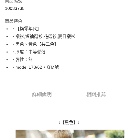
商品編號
超商取貨付款
10033735
LINE Pay
商品特色
Apple Pay
‧【柒零年代】
‧襯衫,短袖襯衫,花襯衫,夏日襯衫
街口支付
‧黑色、黃色【共二色】
悠遊付
‧厚度：中等偏薄
‧彈性：無
Google Pay
‧model 173/62，穿M號
AFTEE先享後付
相關說明
【關於「AFTEE先享後付」】
ATM付款
AFTEE先享後付是「在收到商品之後才付款」的支付方式。 讓您購物簡單
詳細說明
相關推薦
便利好安心！
１．簡單：不需註冊會員、不需綁卡、不需儲值。
運送方式
２．便利：只要手機號碼，簡訊認證，即可結帳。
３．安心：先確認商品／服務後，再付款。
全家付款取貨
↓【黑色】↓
每筆NT$80，滿NT$1,800(含以上)免運費
【「AFTEE先享後付」結帳流程】
１．於結帳方式選擇「AFTEE先享後付」後，將跳轉至「AFTEE先享後付」
先付款後全家取貨
結帳頁面，進行簡訊認證並確認金額後，即可完成結帳。